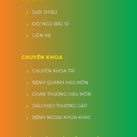
GIỚI THIỆU
ĐỘI NGŨ BÁC SĨ
LIÊN HỆ
CHUYÊN KHOA
CHUYÊN KHOA TRĨ
BỆNH QUANH HẬU MÔN
CHẤN THƯƠNG HẬU MÔN
DẤU HIỆU THƯỜNG GẶP
BỆNH NGOẠI KHOA KHÁC