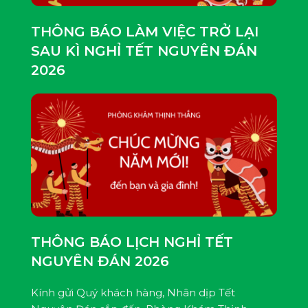
THÔNG BÁO LÀM VIỆC TRỞ LẠI
SAU KÌ NGHỈ TẾT NGUYÊN ĐÁN
2026
THÔNG BÁO LỊCH NGHỈ TẾT
NGUYÊN ĐÁN 2026
Kính gửi Quý khách hàng, Nhân dịp Tết