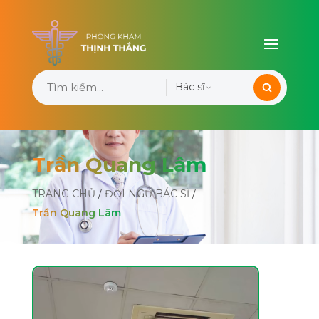
Bác sĩ
Trần Quang Lâm
TRANG CHỦ
/
ĐỘI NGŨ BÁC SĨ
/
Trần Quang Lâm