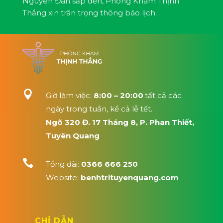
Nguyên Đán sắp đến, Phòng Khám Thịnh
Thắng xin trân trọng thông báo lịch…

Giờ làm việc:
8:00 – 20:00
.tất cả các
ngày trong tuần, kể cả lễ tết.
Ngõ 320 Đ. 17 Tháng 8, P. Phan Thiết,
Tuyên Quang

Tổng đài:
0366 666 250
Website:
benhtrituyenquang.com
CHỈ DẪN