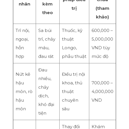
nhân
kèm
trị
(tham
theo
khảo)
Trĩ nội,
Sa búi
Thuốc, kỹ
600,000 –
ngoại,
trĩ, chảy
thuật
5,000,000
hỗn
máu,
Longo,
VND tùy
hợp
đau rát
phẫu thuật
mức độ
Đau
Nứt kẽ
Điều trị nội
nhiều,
hậu
khoa, thủ
700,000 –
chảy
môn, rò
thuật
4,000,000
dịch,
hậu
chuyên
VND
khó đại
môn
sâu
tiện
Thay đổi
Khám