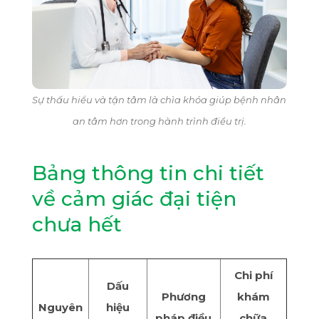
Sự thấu hiểu và tận tâm là chìa khóa giúp bệnh nhân
an tâm hơn trong hành trình điều trị.
Bảng thông tin chi tiết
về cảm giác đại tiện
chưa hết
Chi phí
Dấu
Phương
khám
Nguyên
hiệu
pháp điều
chữa