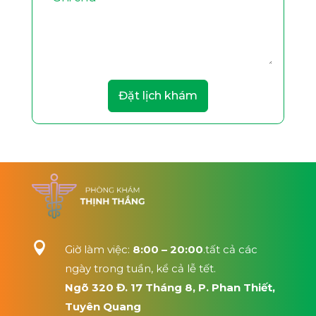
Đặt lịch khám

Giờ làm việc:
8:00 – 20:00
.tất cả các
ngày trong tuần, kể cả lễ tết.
Ngõ 320 Đ. 17 Tháng 8, P. Phan Thiết,
Tuyên Quang