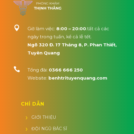

Giờ làm việc:
8:00 – 20:00
.tất cả các
ngày trong tuần, kể cả lễ tết.
Ngõ 320 Đ. 17 Tháng 8, P. Phan Thiết,
Tuyên Quang

Tổng đài:
0366 666 250
Website:
benhtrituyenquang.com
CHỈ DẪN
GIỚI THIỆU
ĐỘI NGŨ BÁC SĨ