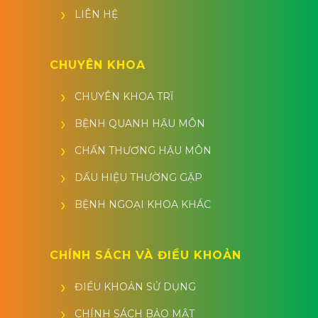
LIÊN HỆ
CHUYÊN KHOA
CHUYÊN KHOA TRĨ
BỆNH QUANH HẬU MÔN
CHẤN THƯƠNG HẬU MÔN
DẤU HIỆU THƯỜNG GẶP
BỆNH NGOẠI KHOA KHÁC
CHÍNH SÁCH VÀ ĐIỀU KHOẢN
ĐIỀU KHOẢN SỬ DỤNG
CHÍNH SÁCH BẢO MẬT