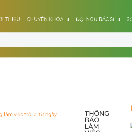
ỚI THIỆU
CHUYÊN KHOA
ĐỘI NGŨ BÁC SĨ
S
THÔNG
BÁO
LÀM