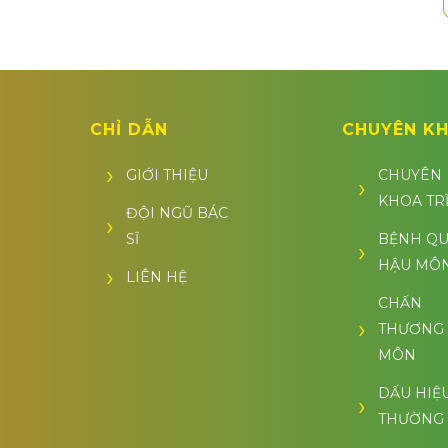
CHỈ DẪN
CHUYÊN K
GIỚI THIỆU
CHUYÊN
KHOA TR
ĐỘI NGŨ BÁC
SĨ
BỆNH Q
HẬU MÔ
LIÊN HỆ
CHẤN
THƯƠNG
MÔN
DẤU HIỆ
THƯỜNG