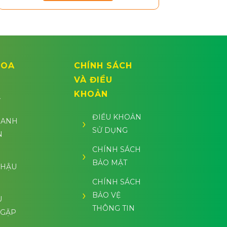
HOA
CHÍNH SÁCH
VÀ ĐIỀU
KHOẢN
Ĩ
ĐIỀU KHOẢN
UANH
SỬ DỤNG
N
CHÍNH SÁCH
BẢO MẬT
 HẬU
CHÍNH SÁCH
BẢO VỆ
U
THÔNG TIN
 GẶP