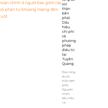
sỏi
thận
bên
phải:
Dấu
hiệu,
chi phí
và
phương
pháp
điều trị
tại
Tuyên
Quang
Đau lưng
do sỏi
thận bên
phải:
Nguyên
nhân,
dấu hiệu
và…