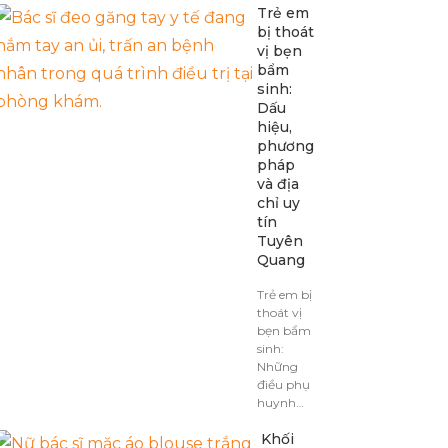
Trẻ em
bị thoát
vị bẹn
bẩm
sinh:
Dấu
hiệu,
phương
pháp
và địa
chỉ uy
tín
Tuyên
Quang
Trẻ em bị
thoát vị
bẹn bẩm
sinh:
Những
điều phụ
huynh…
Khối