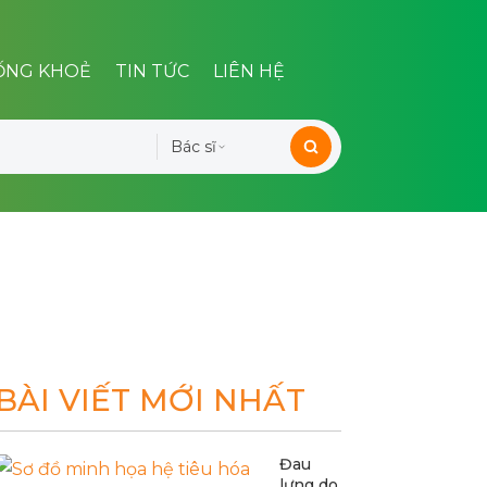
ỐNG KHOẺ
TIN TỨC
LIÊN HỆ
Bác sĩ
BÀI VIẾT MỚI NHẤT
Đau
lưng do