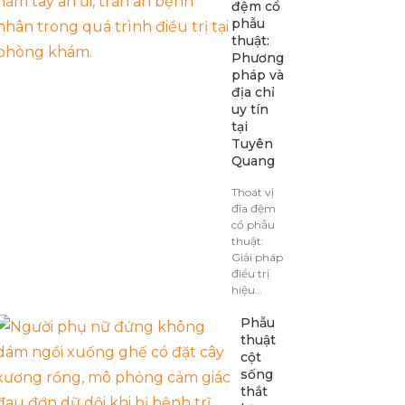
đệm cổ
phẫu
thuật:
Phương
pháp và
địa chỉ
uy tín
tại
Tuyên
Quang
Thoát vị
đĩa đệm
cổ phẫu
thuật:
Giải pháp
điều trị
hiệu…
Phẫu
thuật
cột
sống
thắt