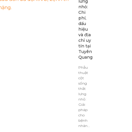
lưng
nhỏ:
Chi
phí,
dấu
hiệu
và địa
chỉ uy
tín tại
Tuyên
Quang
Phẫu
thuật
cột
sống
thắt
lưng
nhỏ:
Giải
pháp
cho
bệnh
nhân…