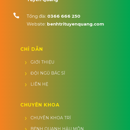

Tổng đài:
0366 666 250
Website:
benhtrituyenquang.com
CHỈ DẪN
GIỚI THIỆU
ĐỘI NGŨ BÁC SĨ
LIÊN HỆ
CHUYÊN KHOA
CHUYÊN KHOA TRĨ
BỆNH QUANH HẬU MÔN