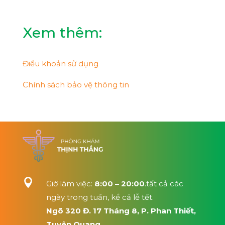
Xem thêm:
Điều khoản sử dụng
Chính sách bảo vệ thông tin

Giờ làm việc:
8:00 – 20:00
.tất cả các
ngày trong tuần, kể cả lễ tết.
Ngõ 320 Đ. 17 Tháng 8, P. Phan Thiết,
Tuyên Quang