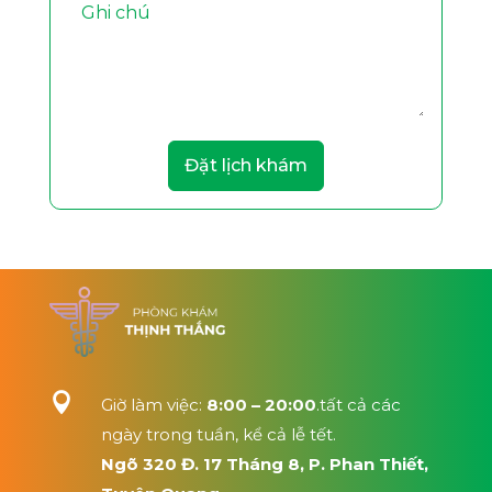
Đặt lịch khám

Giờ làm việc:
8:00 – 20:00
.tất cả các
ngày trong tuần, kể cả lễ tết.
Ngõ 320 Đ. 17 Tháng 8, P. Phan Thiết,