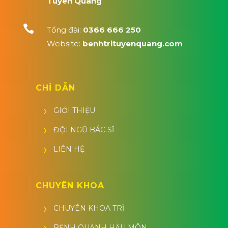
Tuyên Quang

Tổng đài:
0366 666 250
Website:
benhtrituyenquang.com
CHỈ DẪN
GIỚI THIỆU
ĐỘI NGŨ BÁC SĨ
LIÊN HỆ
CHUYÊN KHOA
CHUYÊN KHOA TRĨ
BỆNH QUANH HẬU MÔN