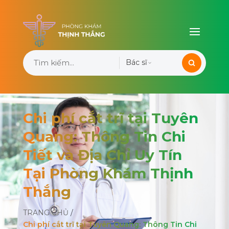
Bác sĩ
Chi phí cắt trĩ tại Tuyên
Quang: Thông Tin Chi
Tiết và Địa Chỉ Uy Tín
Tại Phòng Khám Thịnh
Thắng
TRANG CHỦ
/
Chi phí cắt trĩ tại Tuyên Quang: Thông Tin Chi