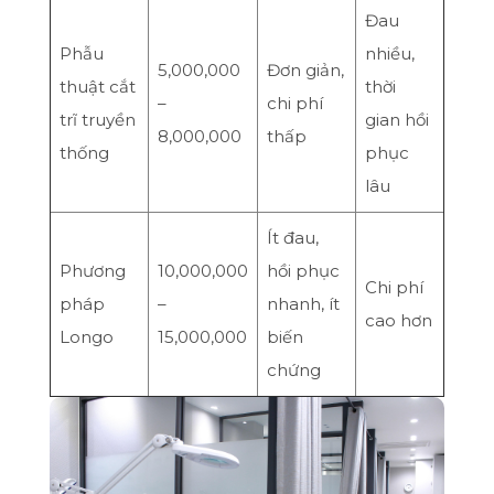
Đau
Phẫu
nhiều,
5,000,000
Đơn giản,
thuật cắt
thời
–
chi phí
trĩ truyền
gian hồi
8,000,000
thấp
thống
phục
lâu
Ít đau,
Phương
10,000,000
hồi phục
Chi phí
pháp
–
nhanh, ít
cao hơn
Longo
15,000,000
biến
chứng