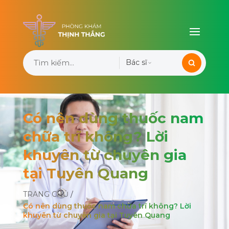
Bác sĩ
Có nên dùng thuốc nam
chữa trĩ không? Lời
khuyên từ chuyên gia
tại Tuyên Quang
TRANG CHỦ
/
Có nên dùng thuốc nam chữa trĩ không? Lời
khuyên từ chuyên gia tại Tuyên Quang