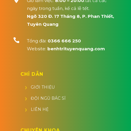
Giờ làm việc:
8:00 – 20:00
.tất cả các
ngày trong tuần, kể cả lễ tết.
Ngõ 320 Đ. 17 Tháng 8, P. Phan Thiết,
Tuyên Quang

Tổng đài:
0366 666 250
Website:
benhtrituyenquang.com
CHỈ DẪN
GIỚI THIỆU
ĐỘI NGŨ BÁC SĨ
LIÊN HỆ
CHUYÊN KHOA