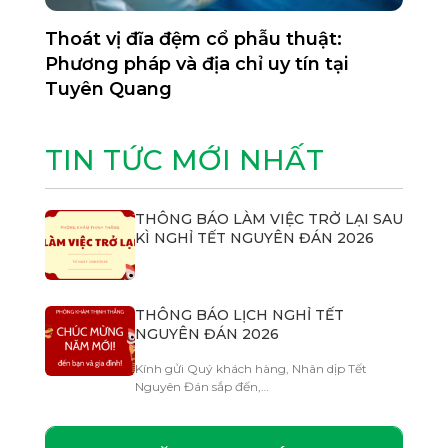
Thoát vị đĩa đệm cổ phẫu thuật:
Phương pháp và địa chỉ uy tín tại
Tuyên Quang
TIN TỨC MỚI NHẤT
THÔNG BÁO LÀM VIỆC TRỞ LẠI SAU
KÌ NGHỈ TẾT NGUYÊN ĐÁN 2026
THÔNG BÁO LỊCH NGHỈ TẾT
NGUYÊN ĐÁN 2026
Kính gửi Quý khách hàng, Nhân dịp Tết
Nguyên Đán sắp đến,…