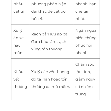
phẫu
phương pháp hiện
nhanh, hạn
cắt trĩ
đại khác để cắt bỏ
chế tái
búi trĩ.
phát.
Xử lý
Ngăn ngừa
Rạch dẫn lưu áp xe,
áp xe
biến chứng,
đảm bảo làm sạch
hậu
phục hồi
vùng tổn thương.
môn
nhanh.
Chăm sóc
Khâu
Xử lý các vết thương
tận tình,
vết
do tai nạn hoặc tổn
giảm nguy
thương
thương da mô mềm.
cơ nhiễm
trùng.