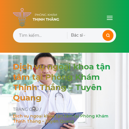
Bác sĩ
Dịch vụ ngoại khoa tận
tâm tại Phòng Khám
Thịnh Thắng – Tuyên
Quang
TRANG CHỦ
/
Dịch vụ ngoại khoa tận tâm tại Phòng Khám
Thịnh Thắng – Tuyên Quang