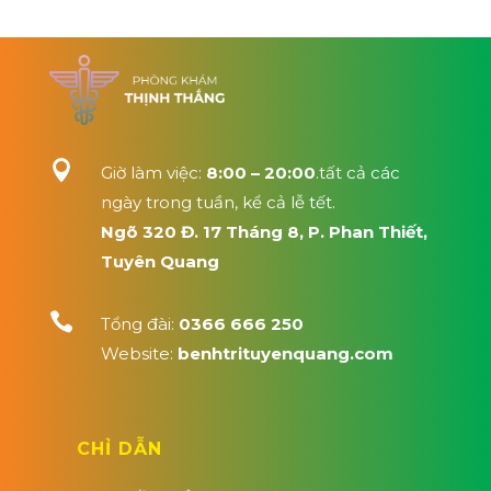

Giờ làm việc:
8:00 – 20:00
.tất cả các
ngày trong tuần, kể cả lễ tết.
Ngõ 320 Đ. 17 Tháng 8, P. Phan Thiết,
Tuyên Quang

Tổng đài:
0366 666 250
Website:
benhtrituyenquang.com
CHỈ DẪN