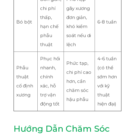
chi phí
gãy xương
thấp,
đơn giản,
Bó bột
6-8 tuần
hạn chế
khó kiểm
phẫu
soát nếu di
thuật
lệch
Phục hồi
4-6 tuần
Phức tạp,
Phẫu
nhanh,
(có thể
chi phí cao
thuật
chính
sớm hơn
hơn, cần
cố định
xác, hỗ
với kỹ
chăm sóc
xương
trợ vận
thuật
hậu phẫu
động tốt
hiện đại)
Hướng Dẫn Chăm Sóc