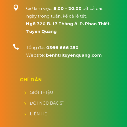

Giờ làm việc:
8:00 – 20:00
.tất cả các
ngày trong tuần, kể cả lễ tết.
Ngõ 320 Đ. 17 Tháng 8, P. Phan Thiết,
Tuyên Quang

Tổng đài:
0366 666 250
Website:
benhtrituyenquang.com
CHỈ DẪN
GIỚI THIỆU
ĐỘI NGŨ BÁC SĨ
LIÊN HỆ