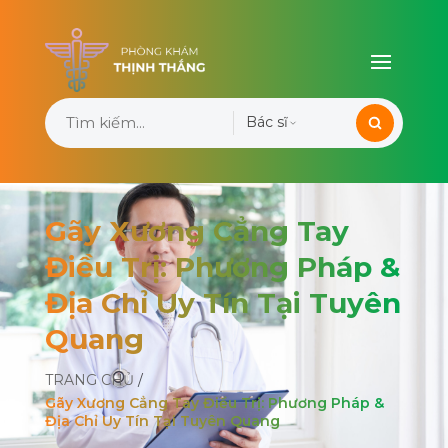
Bác sĩ
Gãy Xương Cẳng Tay
Điều Trị: Phương Pháp &
Địa Chỉ Uy Tín Tại Tuyên
Quang
TRANG CHỦ
/
Gãy Xương Cẳng Tay Điều Trị: Phương Pháp &
Địa Chỉ Uy Tín Tại Tuyên Quang