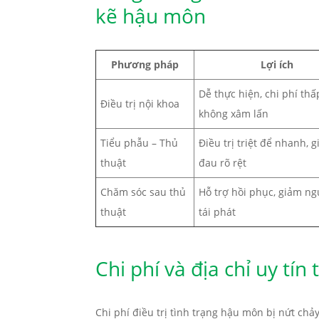
kẽ hậu môn
Phương pháp
Lợi ích
Dễ thực hiện, chi phí thấ
Điều trị nội khoa
không xâm lấn
Tiểu phẫu – Thủ
Điều trị triệt để nhanh, 
thuật
đau rõ rệt
Chăm sóc sau thủ
Hỗ trợ hồi phục, giảm ng
thuật
tái phát
Chi phí và địa chỉ uy tí
Chi phí điều trị tình trạng hậu môn bị nứt c