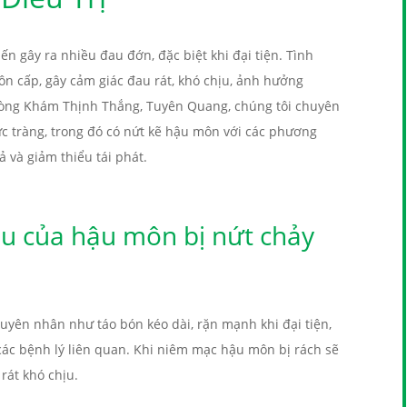
n gây ra nhiều đau đớn, đặc biệt khi đại tiện. Tình
n cấp, gây cảm giác đau rát, khó chịu, ảnh hưởng
hòng Khám Thịnh Thắng, Tuyên Quang, chúng tôi chuyên
rực tràng, trong đó có nứt kẽ hậu môn với các phương
 và giảm thiểu tái phát.
u của hậu môn bị nứt chảy
yên nhân như táo bón kéo dài, rặn mạnh khi đại tiện,
ác bệnh lý liên quan. Khi niêm mạc hậu môn bị rách sẽ
rát khó chịu.