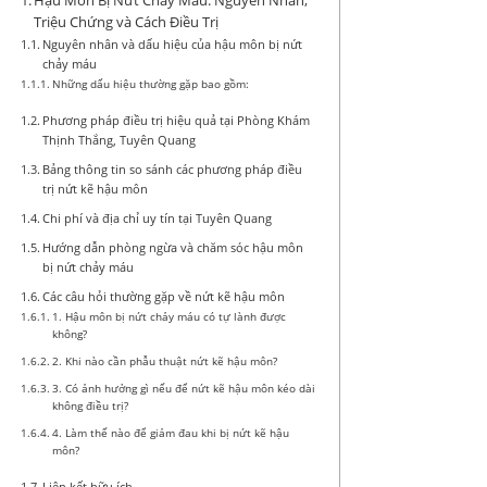
Hậu Môn Bị Nứt Chảy Máu: Nguyên Nhân,
Triệu Chứng và Cách Điều Trị
Nguyên nhân và dấu hiệu của hậu môn bị nứt
chảy máu
Những dấu hiệu thường gặp bao gồm:
Phương pháp điều trị hiệu quả tại Phòng Khám
Thịnh Thắng, Tuyên Quang
Bảng thông tin so sánh các phương pháp điều
trị nứt kẽ hậu môn
Chi phí và địa chỉ uy tín tại Tuyên Quang
Hướng dẫn phòng ngừa và chăm sóc hậu môn
bị nứt chảy máu
Các câu hỏi thường gặp về nứt kẽ hậu môn
1. Hậu môn bị nứt chảy máu có tự lành được
không?
2. Khi nào cần phẫu thuật nứt kẽ hậu môn?
3. Có ảnh hưởng gì nếu để nứt kẽ hậu môn kéo dài
không điều trị?
4. Làm thế nào để giảm đau khi bị nứt kẽ hậu
môn?
Liên kết hữu ích