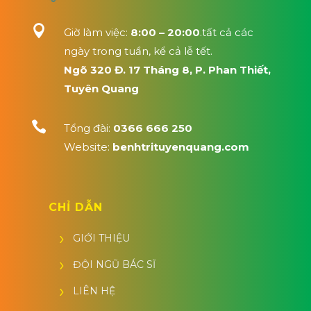

Giờ làm việc:
8:00 – 20:00
.tất cả các
ngày trong tuần, kể cả lễ tết.
Ngõ 320 Đ. 17 Tháng 8, P. Phan Thiết,
Tuyên Quang

Tổng đài:
0366 666 250
Website:
benhtrituyenquang.com
CHỈ DẪN
GIỚI THIỆU
ĐỘI NGŨ BÁC SĨ
LIÊN HỆ