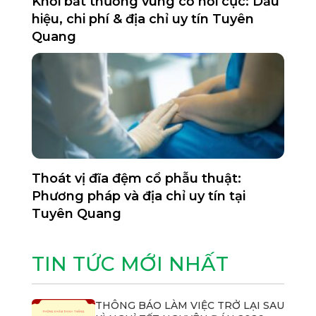
Khối bất thường vùng cổ nổi cục: Dấu
hiệu, chi phí & địa chỉ uy tín Tuyên
Quang
Thoát vị đĩa đệm cổ phẫu thuật:
Phương pháp và địa chỉ uy tín tại
Tuyên Quang
TIN TỨC MỚI NHẤT
THÔNG BÁO LÀM VIỆC TRỞ LẠI SAU