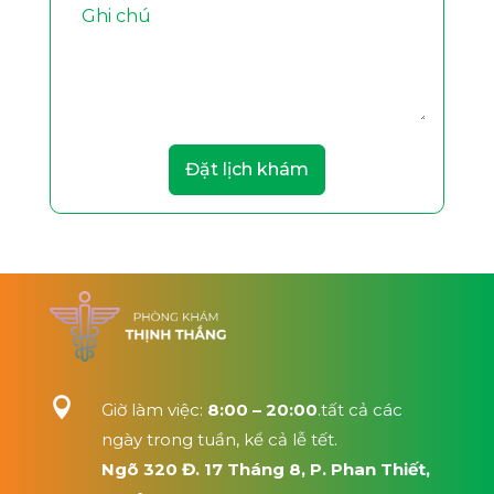
Đặt lịch khám

Giờ làm việc:
8:00 – 20:00
.tất cả các
ngày trong tuần, kể cả lễ tết.
Ngõ 320 Đ. 17 Tháng 8, P. Phan Thiết,