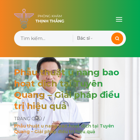
Bác sĩ
Phẫu thuật u nang bao
hoạt dịch tại Tuyên
Quang – Giải pháp điều
trị hiệu quả
TRANG CHỦ
/
Phẫu thuật u nang bao hoạt dịch tại Tuyên
Quang – Giải pháp điều trị hiệu quả