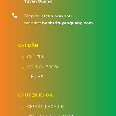
Tuyên Quang

Tổng đài:
0366 666 250
Website:
benhtrituyenquang.com
CHỈ DẪN
GIỚI THIỆU
ĐỘI NGŨ BÁC SĨ
LIÊN HỆ
CHUYÊN KHOA
CHUYÊN KHOA TRĨ