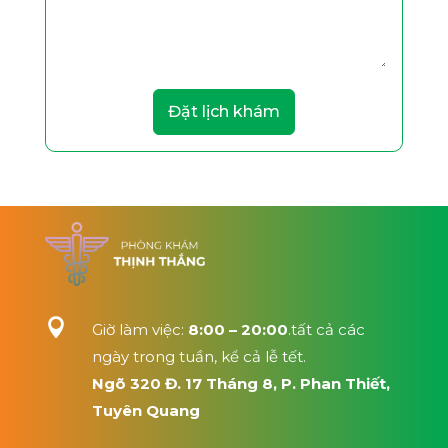
Đặt lịch khám

Giờ làm việc:
8:00 – 20:00
.tất cả các
ngày trong tuần, kể cả lễ tết.
Ngõ 320 Đ. 17 Tháng 8, P. Phan Thiết,
Tuyên Quang