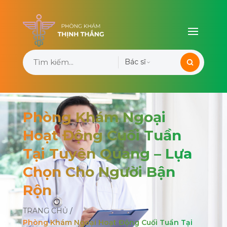
Bác sĩ
Phòng Khám Ngoại
Hoạt Động Cuối Tuần
Tại Tuyên Quang – Lựa
Chọn Cho Người Bận
Rộn
TRANG CHỦ
/
Phòng Khám Ngoại Hoạt Động Cuối Tuần Tại