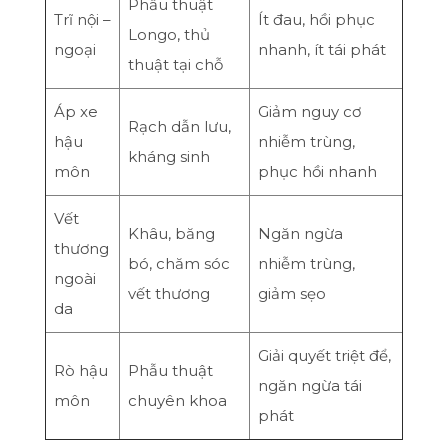
Phẫu thuật
Trĩ nội –
Ít đau, hồi phục
Longo, thủ
ngoại
nhanh, ít tái phát
thuật tại chỗ
Áp xe
Giảm nguy cơ
Rạch dẫn lưu,
hậu
nhiễm trùng,
kháng sinh
môn
phục hồi nhanh
Vết
Khâu, băng
Ngăn ngừa
thương
bó, chăm sóc
nhiễm trùng,
ngoài
vết thương
giảm sẹo
da
Giải quyết triệt để,
Rò hậu
Phẫu thuật
ngăn ngừa tái
môn
chuyên khoa
phát