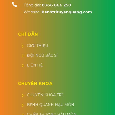

Tổng đài:
0366 666 250
Website:
benhtrituyenquang.com
CHỈ DẪN
GIỚI THIỆU
ĐỘI NGŨ BÁC SĨ
LIÊN HỆ
CHUYÊN KHOA
CHUYÊN KHOA TRĨ
BỆNH QUANH HẬU MÔN
CHẤN THƯƠNG HẬU MÔN