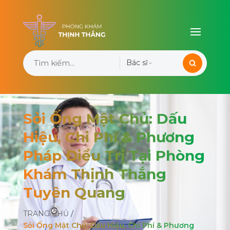
Bác sĩ
Sỏi Ống Mật Chủ: Dấu
Hiệu, Chi Phí & Phương
Pháp Điều Trị Tại Phòng
Khám Thịnh Thắng
Tuyên Quang
TRANG CHỦ
/
Sỏi Ống Mật Chủ: Dấu Hiệu, Chi Phí & Phương