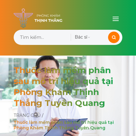
Bác sĩ
Thuốc làm mềm phân
sau mổ trĩ hiệu quả tại
Phòng Khám Thịnh
Thắng Tuyên Quang
TRANG CHỦ
/
Thuốc làm mềm phân sau mổ trĩ hiệu quả tại
Phòng Khám Thịnh Thắng Tuyên Quang