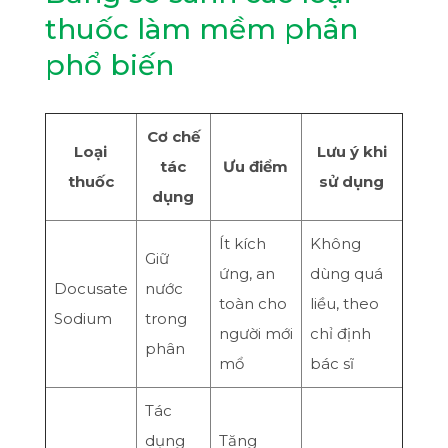
thuốc làm mềm phân
phổ biến
Cơ chế
Loại
Lưu ý khi
tác
Ưu điểm
thuốc
sử dụng
dụng
Ít kích
Không
Giữ
ứng, an
dùng quá
Docusate
nước
toàn cho
liều, theo
Sodium
trong
người mới
chỉ định
phân
mổ
bác sĩ
Tác
dụng
Tăng