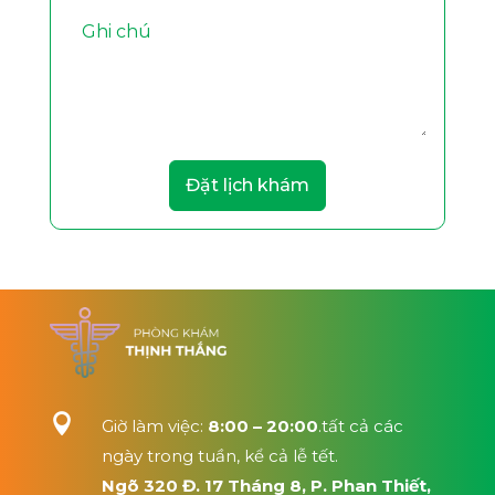
Đặt lịch khám

Giờ làm việc:
8:00 – 20:00
.tất cả các
ngày trong tuần, kể cả lễ tết.
Ngõ 320 Đ. 17 Tháng 8, P. Phan Thiết,