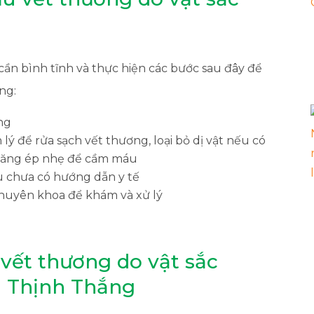
 cần bình tĩnh và thực hiện các bước sau đây để
ng:
ơng
ý để rửa sạch vết thương, loại bỏ dị vật nếu có
băng ép nhẹ để cầm máu
u chưa có hướng dẫn y tế
chuyên khoa để khám và xử lý
vết thương do vật sắc
 Thịnh Thắng