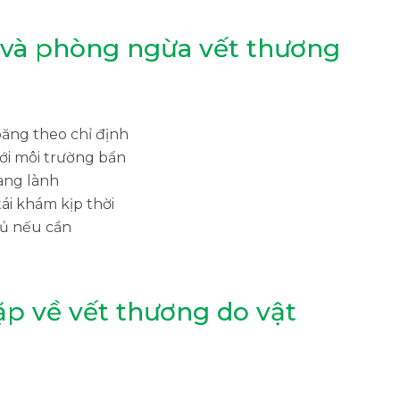
và phòng ngừa vết thương
băng theo chỉ định
ới môi trường bẩn
ang lành
ái khám kịp thời
đủ nếu cần
ặp về vết thương do vật