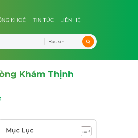
ỐNG KHOẺ
TIN TỨC
LIÊN HỆ
Bác sĩ
hòng Khám Thịnh
g
Mục Lục