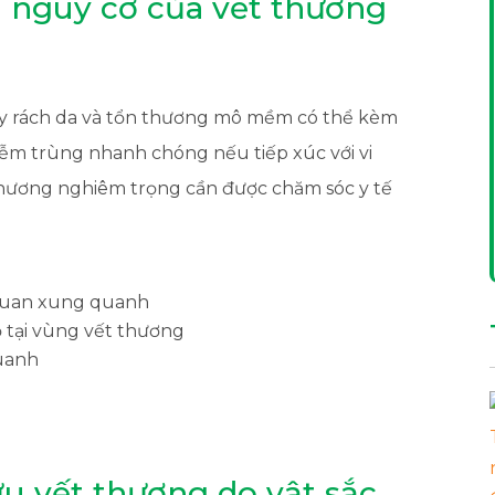
à nguy cơ của vết thương
ây rách da và tổn thương mô mềm có thể kèm
ễm trùng nhanh chóng nếu tiếp xúc với vi
thương nghiêm trọng cần được chăm sóc y tế
 quan xung quanh
 tại vùng vết thương
quanh
u vết thương do vật sắc