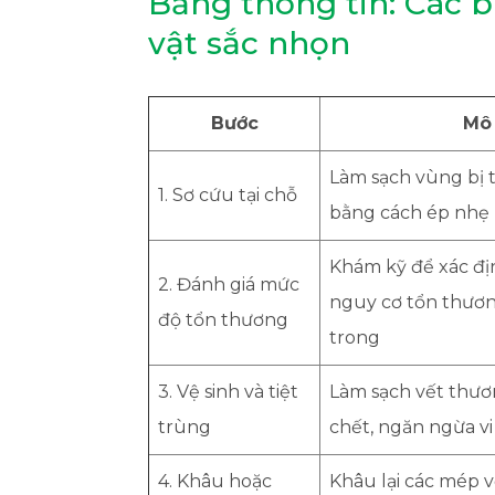
Bảng thông tin: Các b
vật sắc nhọn
Bước
Mô 
Làm sạch vùng bị
1. Sơ cứu tại chỗ
bằng cách ép nhẹ
Khám kỹ để xác đị
2. Đánh giá mức
nguy cơ tổn thươn
độ tổn thương
trong
3. Vệ sinh và tiệt
Làm sạch vết thươ
trùng
chết, ngăn ngừa v
4. Khâu hoặc
Khâu lại các mép 