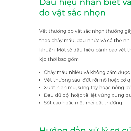
Dấu hiệu nhận biết v
do vật sắc nhọn
Vết thương do vật sắc nhọn thường g
theo chảy máu, đau nhức và có thể nhi
khuẩn. Một số dấu hiệu cảnh báo vết 
kịp thời bao gồm:
Chảy máu nhiều và không cầm được
Vết thương sâu, đứt rời mô hoặc cơ
Xuất hiện mủ, sưng tấy hoặc nóng đỏ
Đau dữ dội hoặc tê liệt vùng xung 
Sốt cao hoặc mệt mỏi bất thường
Hướng dẫn xử lý sơ cứ