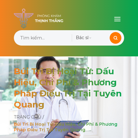
Bác sĩ
Búi Trĩ Bị Hoại Tử: Dấu
Hiệu, Chi Phí & Phương
Pháp Điều Trị Tại Tuyên
Quang
TRANG CHỦ
/
Búi Trĩ Bị Hoại Tử: Dấu Hiệu, Chi Phí & Phương
Pháp Điều Trị Tại Tuyên Quang