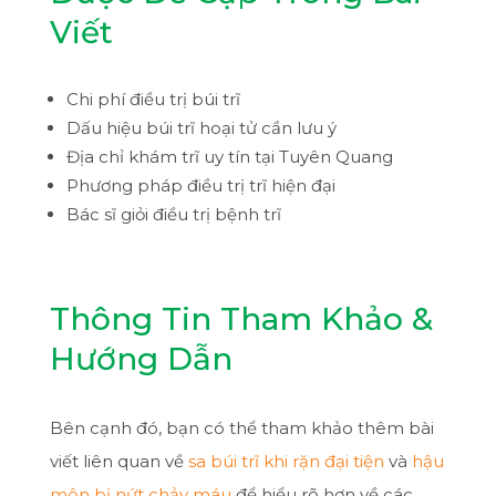
Viết
Chi phí điều trị búi trĩ
Dấu hiệu búi trĩ hoại tử cần lưu ý
Địa chỉ khám trĩ uy tín tại Tuyên Quang
Phương pháp điều trị trĩ hiện đại
Bác sĩ giỏi điều trị bệnh trĩ
Thông Tin Tham Khảo &
Hướng Dẫn
Bên cạnh đó, bạn có thể tham khảo thêm bài
viết liên quan về
sa búi trĩ khi rặn đại tiện
và
hậu
môn bị nứt chảy máu
để hiểu rõ hơn về các