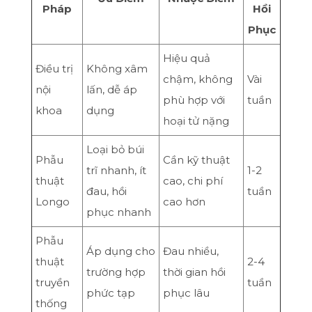
Pháp
Hồi
Phục
Hiệu quả
Điều trị
Không xâm
chậm, không
Vài
nội
lấn, dễ áp
phù hợp với
tuần
khoa
dụng
hoại tử nặng
Loại bỏ búi
Phẫu
Cần kỹ thuật
trĩ nhanh, ít
1-2
thuật
cao, chi phí
đau, hồi
tuần
Longo
cao hơn
phục nhanh
Phẫu
Áp dụng cho
Đau nhiều,
thuật
2-4
trường hợp
thời gian hồi
truyền
tuần
phức tạp
phục lâu
thống