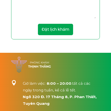
Đặt lịch khám

Giờ làm việc:
8:00 – 20:00
.tất cả các
ngày trong tuần, kể cả lễ tết.
Ngõ 320 Đ. 17 Tháng 8, P. Phan Thiết,
Tuyên Quang