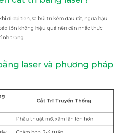
 đi đại tiện, sa búi trĩ kèm đau rát, ngứa hậu
ị bảo tồn không hiệu quả nên cân nhắc thực
tình trạng.
 bằng laser và phương pháp
ng
Cắt Trĩ Truyền Thống
Phẫu thuật mở, xâm lấn lớn hơn
gày
Chậm hơn, 2-4 tuần