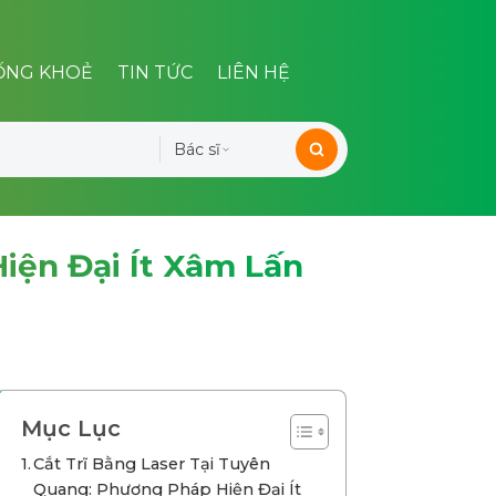
ỐNG KHOẺ
TIN TỨC
LIÊN HỆ
Bác sĩ
iện Đại Ít Xâm Lấn
Mục Lục
Cắt Trĩ Bằng Laser Tại Tuyên
Quang: Phương Pháp Hiện Đại Ít