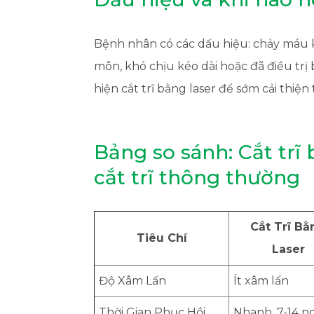
Bệnh nhân có các dấu hiệu: chảy máu khi
môn, khó chịu kéo dài hoặc đã điều tr
hiện cắt trĩ bằng laser để sớm cải thiện 
Bảng so sánh: Cắt trĩ
cắt trĩ thông thường
Cắt Trĩ Bằ
Tiêu Chí
Laser
Độ Xâm Lấn
Ít xâm lấn
Thời Gian Phục Hồi
Nhanh, 7-14 n