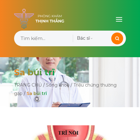
Bác sĩ
Sa búi trĩ
TRANG CHỦ
/
Sống khoẻ
/
Triệu chứng thường
gặp
/
Sa búi trĩ