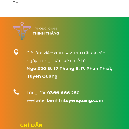
–...

Giờ làm việc:
8:00 – 20:00
.tất cả các
ngày trong tuần, kể cả lễ tết.
Ngõ 320 Đ. 17 Tháng 8, P. Phan Thiết,
Tuyên Quang

Tổng đài:
0366 666 250
Website:
benhtrituyenquang.com
CHỈ DẪN