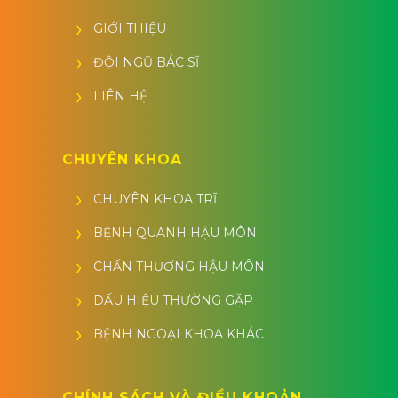
GIỚI THIỆU
ĐỘI NGŨ BÁC SĨ
LIÊN HỆ
CHUYÊN KHOA
CHUYÊN KHOA TRĨ
BỆNH QUANH HẬU MÔN
CHẤN THƯƠNG HẬU MÔN
DẤU HIỆU THƯỜNG GẶP
BỆNH NGOẠI KHOA KHÁC
CHÍNH SÁCH VÀ ĐIỀU KHOẢN