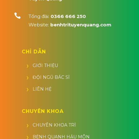

Tổng đài:
0366 666 250
Website:
benhtrituyenquang.com
CHỈ DẪN
GIỚI THIỆU
ĐỘI NGŨ BÁC SĨ
LIÊN HỆ
CHUYÊN KHOA
CHUYÊN KHOA TRĨ
BỆNH QUANH HẬU MÔN