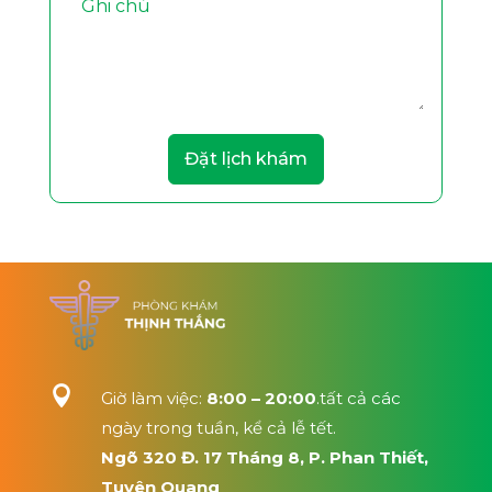
Đặt lịch khám

Giờ làm việc:
8:00 – 20:00
.tất cả các
ngày trong tuần, kể cả lễ tết.
Ngõ 320 Đ. 17 Tháng 8, P. Phan Thiết,
Tuyên Quang