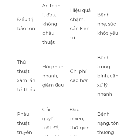
An toàn,
Hiệu quả
ít đau,
Bệnh
Điều trị
chậm,
không
nhẹ, sức
bảo tồn
cần kiên
phẫu
khỏe yếu
trì
thuật
Bệnh
Thủ
Hồi phục
trung
thuật
Chi phí
nhanh,
bình, cần
xâm lấn
cao hơn
giảm đau
xử lý
tối thiểu
nhanh
Giải
Đau
Phẫu
Bệnh
quyết
nhiều,
thuật
nặng, tổn
triệt để,
thời gian
truyền
thương