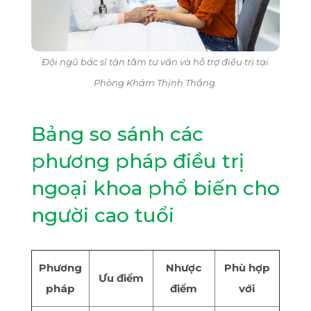
Đội ngũ bác sĩ tận tâm tư vấn và hỗ trợ điều trị tại
Phòng Khám Thịnh Thắng.
Bảng so sánh các
phương pháp điều trị
ngoại khoa phổ biến cho
người cao tuổi
Phương
Nhược
Phù hợp
Ưu điểm
pháp
điểm
với