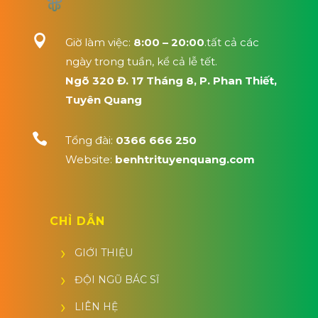

Giờ làm việc:
8:00 – 20:00
.tất cả các
ngày trong tuần, kể cả lễ tết.
Ngõ 320 Đ. 17 Tháng 8, P. Phan Thiết,
Tuyên Quang

Tổng đài:
0366 666 250
Website:
benhtrituyenquang.com
CHỈ DẪN
GIỚI THIỆU
ĐỘI NGŨ BÁC SĨ
LIÊN HỆ