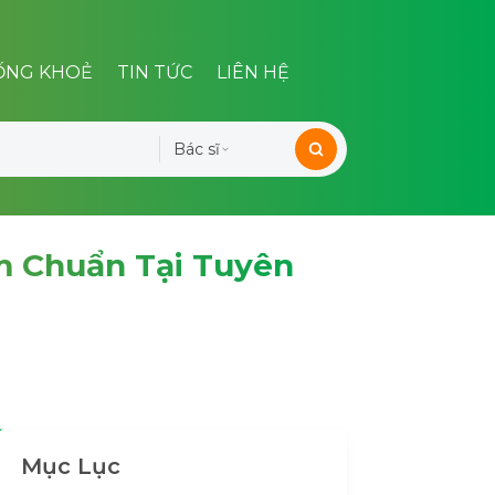
ỐNG KHOẺ
TIN TỨC
LIÊN HỆ
Bác sĩ
m Chuẩn Tại Tuyên
Mục Lục