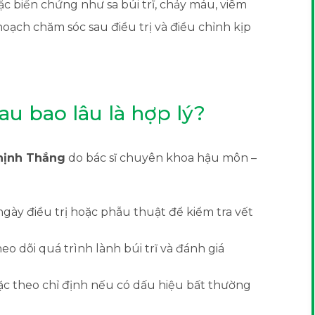
ặc biến chứng như sa búi trĩ, chảy máu, viêm
hoạch chăm sóc sau điều trị và điều chỉnh kịp
au bao lâu là hợp lý?
hịnh Thắng
do bác sĩ chuyên khoa hậu môn –
ngày điều trị hoặc phẫu thuật để kiểm tra vết
o dõi quá trình lành búi trĩ và đánh giá
c theo chỉ định nếu có dấu hiệu bất thường