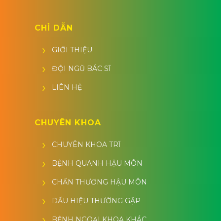
CHỈ DẪN
GIỚI THIỆU
ĐỘI NGŨ BÁC SĨ
LIÊN HỆ
CHUYÊN KHOA
CHUYÊN KHOA TRĨ
BỆNH QUANH HẬU MÔN
CHẤN THƯƠNG HẬU MÔN
DẤU HIỆU THƯỜNG GẶP
BỆNH NGOẠI KHOA KHÁC