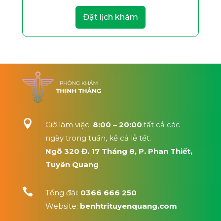
Đặt lịch khám

Giờ làm việc:
8:00 – 20:00
.tất cả các
ngày trong tuần, kể cả lễ tết.
Ngõ 320 Đ. 17 Tháng 8, P. Phan Thiết,
Tuyên Quang

Tổng đài:
0366 666 250
Website:
benhtrituyenquang.com