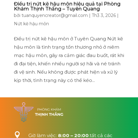
Điều trị nứt kẽ hậu môn hiệu quả tại Phòng
Khám Thịnh Thắng – Tuyên Quang
bởi
tuanquyencreator@gmail.com
|
Th3 3, 2026
|
Nứt kẽ hậu môn
Điều trị nứt kẽ hậu môn ở Tuyên Quang Nứt kẽ
hậu môn là tình trạng tổn thương nhỏ ở niêm
mạc hậu môn, gây ra cảm giác đau buốt, rát khi
đi đại tiện, khiến nhiều người sợ hãi và né tránh
đi vệ sinh. Nếu không được phát hiện và xử lý
kịp thời, tình trạng này có thể kéo...

Giờ làm việc:
8:00 – 20:00
.tất cả các