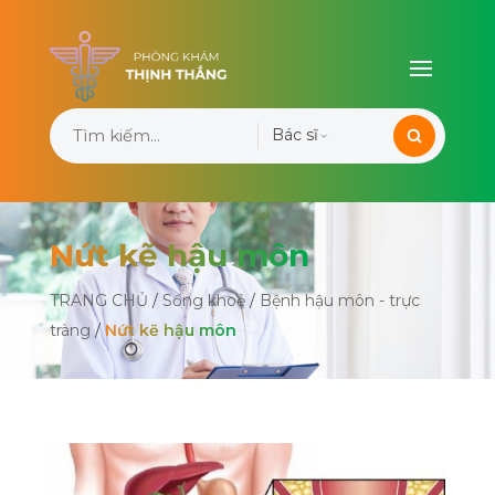
Bác sĩ
Nứt kẽ hậu môn
TRANG CHỦ
/
Sống khoẻ
/
Bệnh hậu môn - trực
tràng
/
Nứt kẽ hậu môn